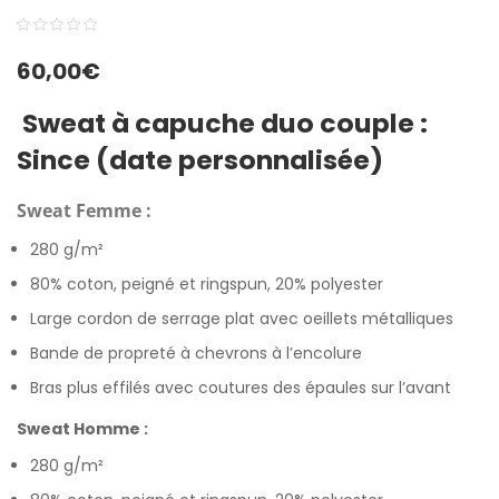
0
5
0
60,00
€
out
of
Sweat à capuche duo couple :
based
Since (date personnalisée)
on
customer
Sweat Femme :
ratings
280 g/m²
80% coton, peigné et ringspun, 20% polyester
Large cordon de serrage plat avec oeillets métalliques
Bande de propreté à chevrons à l’encolure
Bras plus effilés avec coutures des épaules sur l’avant
Sweat Homme :
280 g/m²