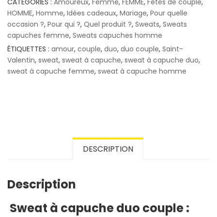
CATÉGORIES :
Amoureux
,
Femme
,
FEMME
,
Fêtes de couple
,
HOMME
,
Homme
,
Idées cadeaux
,
Mariage
,
Pour quelle
occasion ?
,
Pour qui ?
,
Quel produit ?
,
Sweats
,
Sweats
capuches femme
,
Sweats capuches homme
ÉTIQUETTES :
amour
,
couple
,
duo
,
duo couple
,
Saint-
Valentin
,
sweat
,
sweat à capuche
,
sweat à capuche duo
,
sweat à capuche femme
,
sweat à capuche homme
DESCRIPTION
Description
Sweat à capuche duo couple :