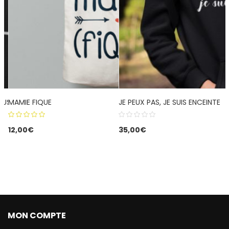
LUS
MAMIE FIQUE
JE PEUX PAS, JE SUIS ENCEINTE
5.00
out
12,00
€
35,00
€
of 5
MON COMPTE