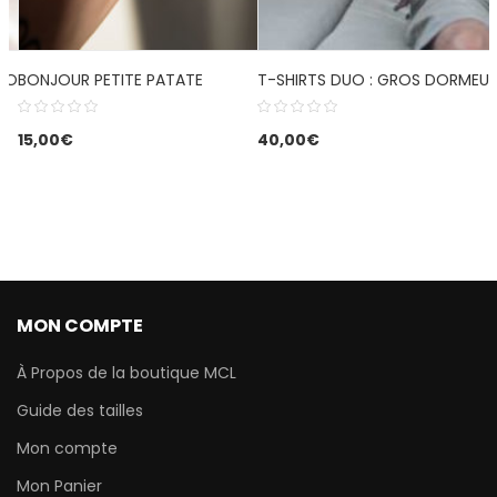
MPOTE
BONJOUR PETITE PATATE
T-SHIRTS DUO : GROS DORMEU
15,00
€
40,00
€
MON COMPTE
À Propos de la boutique MCL
Guide des tailles
Mon compte
Mon Panier