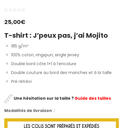
0
5
0
25,00
€
out
of
T-shirt :
J’peux pas, j’ai Mojito
based
on
185 g/m²
customer
100% coton, ringspun, single jersey
ratings
Double bord côte 1×1 à l’encolure
Double couture au bord des manches et à la taille
Pré rétréci
Une hésitation sur la taille ?
Guide des tailles
Modalités de livraison :