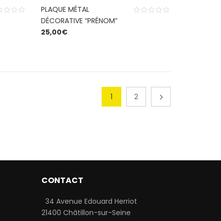
PLAQUE MÉTAL
DÉCORATIVE “PRÉNOM”
25,00
€
1
2
CONTACT
34 Avenue Edouard Herriot
21400 Châtillon-sur-Seine