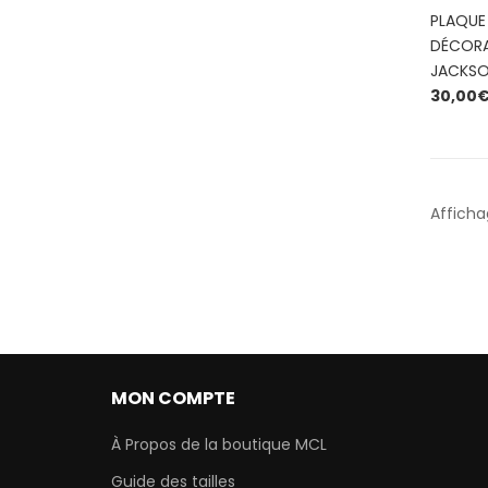
PLAQUE
DÉCORA
JACKSON
30,00
Affichag
MON COMPTE
À Propos de la boutique MCL
Guide des tailles