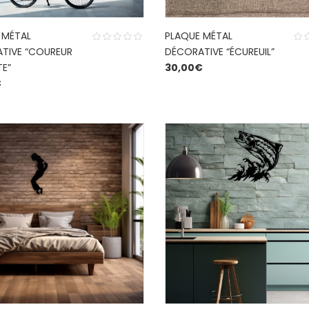
 MÉTAL
PLAQUE MÉTAL
TIVE “COUREUR
DÉCORATIVE “ÉCUREUIL”
TE”
30,00
€
€