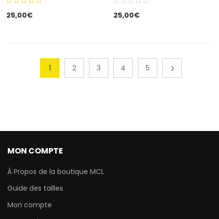
5.00
out
25,00
€
25,00
€
of 5
1
2
3
4
5
MON COMPTE
À Propos de la boutique MCL
Guide des tailles
Mon compte