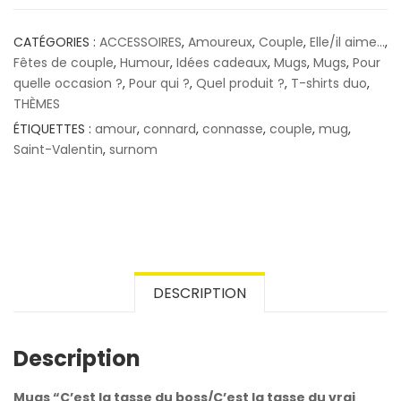
CATÉGORIES :
ACCESSOIRES
,
Amoureux
,
Couple
,
Elle/il aime...
,
Fêtes de couple
,
Humour
,
Idées cadeaux
,
Mugs
,
Mugs
,
Pour
quelle occasion ?
,
Pour qui ?
,
Quel produit ?
,
T-shirts duo
,
THÈMES
ÉTIQUETTES :
amour
,
connard
,
connasse
,
couple
,
mug
,
Saint-Valentin
,
surnom
DESCRIPTION
Description
Mugs “C’est la tasse du boss/C’est la tasse du vrai