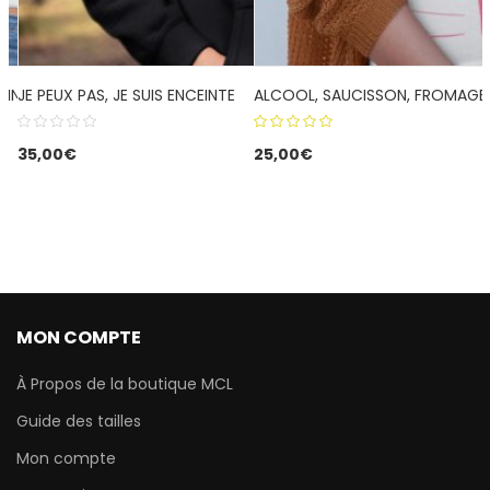
LINE DION
JE PEUX PAS, JE SUIS ENCEINTE
ALCOOL, SAUCISSON, FROMAGE,
5.00
out
35,00
€
25,00
€
of 5
MON COMPTE
À Propos de la boutique MCL
Guide des tailles
Mon compte