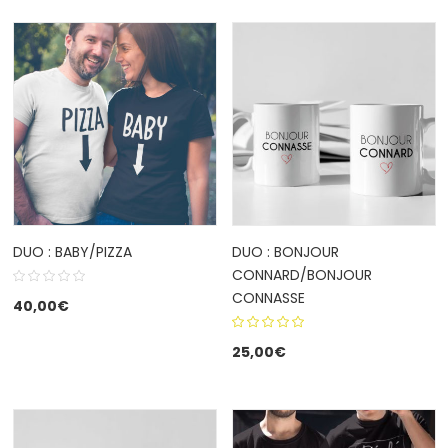
DUO : BABY/PIZZA
DUO : BONJOUR
CONNARD/BONJOUR
CONNASSE
40,00
€
5.00
out
25,00
€
of 5