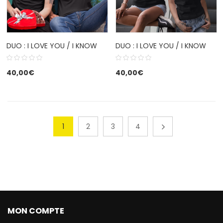
DUO : I LOVE YOU / I KNOW
DUO : I LOVE YOU / I KNOW
40,00
€
40,00
€
1
2
3
4
MON COMPTE