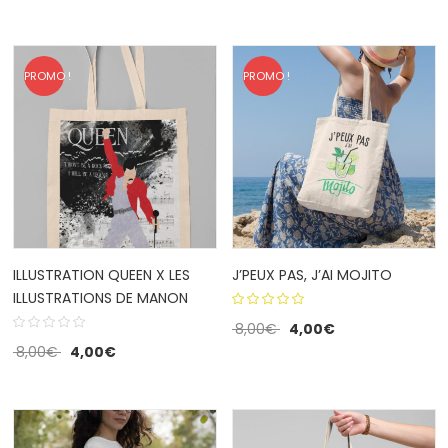
of 5
PROMO !
PROMO !
ILLUSTRATION QUEEN X LES
J’PEUX PAS, J’AI MOJITO
ILLUSTRATIONS DE MANON
5.00
out
8,00
€
4,00
€
of 5
8,00
€
4,00
€