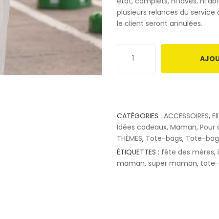
état, complets, ni lavés, ni a
plusieurs relances du servic
le client seront annulées.
AJOU
CATÉGORIES :
ACCESSOIRES
,
El
Idées cadeaux
,
Maman
,
Pour 
THÈMES
,
Tote-bags
,
Tote-bag
ÉTIQUETTES :
fête des mères
,
maman
,
super maman
,
tote