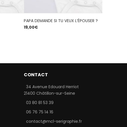
PAPA DEMANDE SI TU VEUX L’ÉPOUSER ?
JE PEUX PA
19,00
€
35,00
€
5.00
out
of 5
CONTACT
34 Avenue Edouard Herriot
21400 Châtillon-sur-Seine
03 80 81 53 39
06 76 75 14 16
contact@mcl-serigraphie.fr