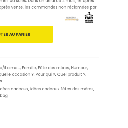
bîmés ou sales. Dans un délai de 2 mois, et après
e après vente, les commandes non réclamées par
TER AU PANIER
le/il aime...
,
Famille
,
Fête des mères
,
Humour
,
quelle occasion ?
,
Pour qui ?
,
Quel produit ?
,
s
idées cadeaux
,
idées cadeaux fêtes des mères
,
-bag