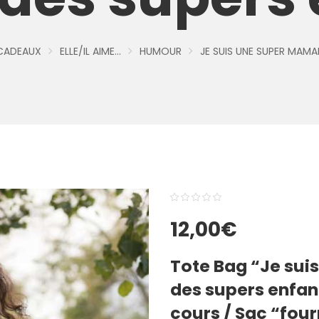
 CADEAUX
ELLE/IL AIME...
HUMOUR
JE SUIS UNE SUPER MAMA
0
5
0
12,00
€
out
of
Tote Bag
“Je suis
based
on
des supers enfan
customer
cours / Sac “four
ratings