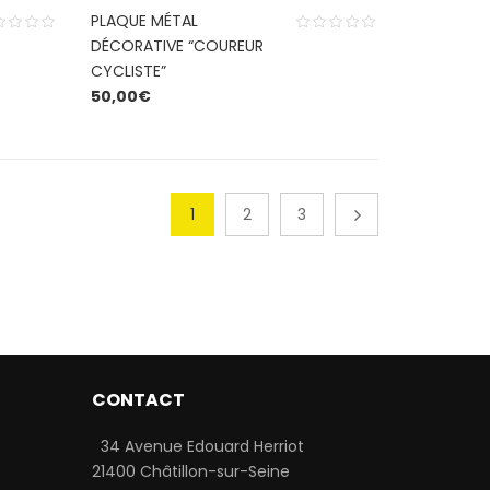
PLAQUE MÉTAL
DÉCORATIVE “COUREUR
CYCLISTE”
50,00
€
1
2
3
CONTACT
34 Avenue Edouard Herriot
21400 Châtillon-sur-Seine