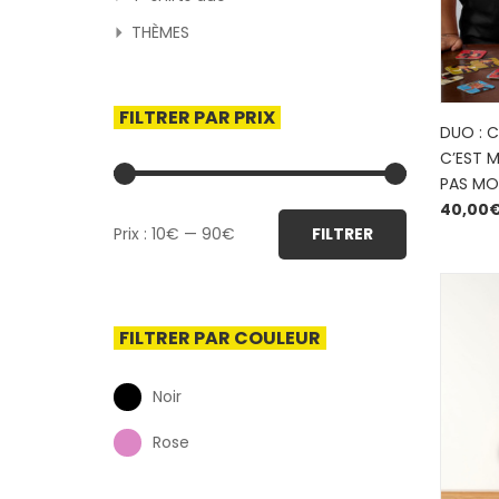
THÈMES
FILTRER PAR PRIX
DUO : C
C’EST 
PAS MO
40,00
Prix
Prix
Prix :
10€
—
90€
FILTRER
min
max
FILTRER PAR COULEUR
Noir
Rose