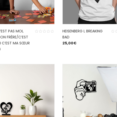
’EST PAS MOI,
HEISENBERG L BREAKING
MON FRÈRE/C’EST
BAD
I C’EST MA SŒUR
25,00
€
€