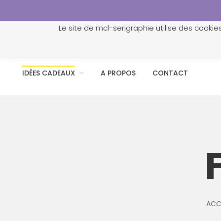
Le site de mcl-serigraphie utilise des cookie
ACCUEIL
PROFESSIONNELS
PERSONNALISATION
IDÉES CADEAUX
A PROPOS
CONTACT
ACC