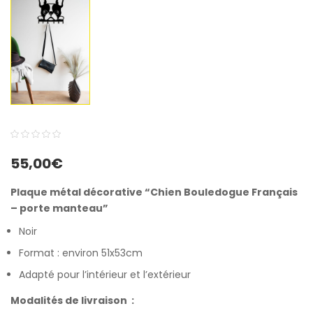
0
5
0
55,00
€
out
of
Plaque métal décorative “Chien Bouledogue Français
based
– porte manteau”
on
Noir
customer
Format : environ 51x53cm
ratings
Adapté pour l’intérieur et l’extérieur
Modalités de livraison :