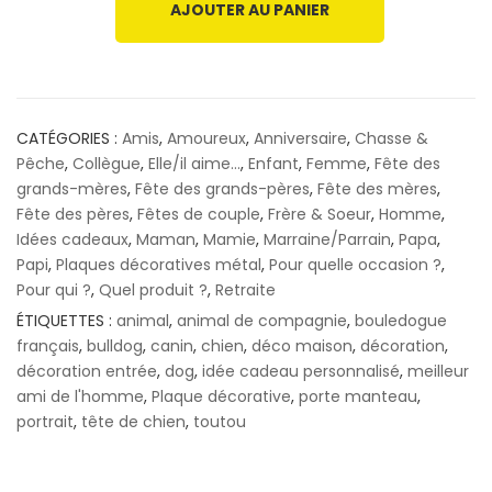
AJOUTER AU PANIER
CATÉGORIES :
Amis
,
Amoureux
,
Anniversaire
,
Chasse &
Pêche
,
Collègue
,
Elle/il aime...
,
Enfant
,
Femme
,
Fête des
grands-mères
,
Fête des grands-pères
,
Fête des mères
,
Fête des pères
,
Fêtes de couple
,
Frère & Soeur
,
Homme
,
Idées cadeaux
,
Maman
,
Mamie
,
Marraine/Parrain
,
Papa
,
Papi
,
Plaques décoratives métal
,
Pour quelle occasion ?
,
Pour qui ?
,
Quel produit ?
,
Retraite
ÉTIQUETTES :
animal
,
animal de compagnie
,
bouledogue
français
,
bulldog
,
canin
,
chien
,
déco maison
,
décoration
,
décoration entrée
,
dog
,
idée cadeau personnalisé
,
meilleur
ami de l'homme
,
Plaque décorative
,
porte manteau
,
portrait
,
tête de chien
,
toutou