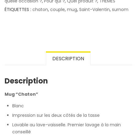
quelle occasion ?
,
Pour qui ?
,
Quel produit ?
,
THÈMES
ÉTIQUETTES :
chaton
,
couple
,
mug
,
Saint-Valentin
,
surnom
DESCRIPTION
Description
Mug “Chaton”
Blanc
Impression sur les deux côtés de la tasse
Lavable au lave-vaisselle. Premier lavage à la main
conseillé