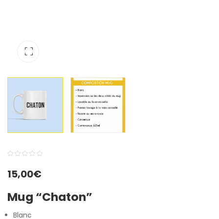
0
5
0
15,00
€
out
of
Mug “Chaton”
based
on
Blanc