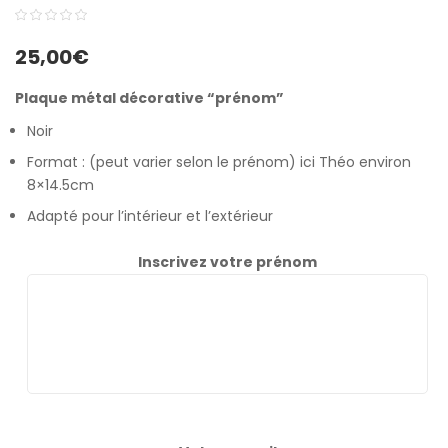
0
5
0
25,00
€
out
of
Plaque métal décorative “prénom”
based
Noir
on
customer
Format : (peut varier selon le prénom) ici Théo environ
8×14.5cm
ratings
Adapté pour l’intérieur et l’extérieur
Inscrivez votre prénom