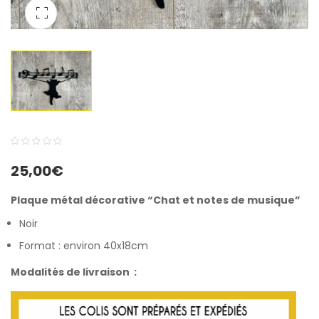
0
5
0
25,00
€
out
of
Plaque métal décorative “Chat et notes de musique”
based
Noir
on
customer
Format : environ 40x18cm
ratings
Modalités de livraison :