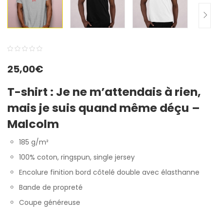
0
5
0
25,00
€
out
of
T-shirt : Je ne m’attendais à rien,
based
mais je suis quand même déçu –
on
customer
Malcolm
ratings
185 g/m²
100% coton, ringspun, single jersey
Encolure finition bord côtelé double avec élasthanne
Bande de propreté
Coupe généreuse