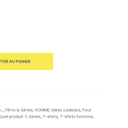
TER AU PANIER
...
,
Films & Séries
,
HOMME
,
Idées cadeaux
,
Pour
Quel produit ?
,
Séries
,
T-shirts
,
T-shirts homme
,