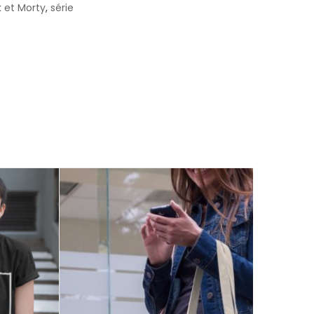
k et Morty
,
série