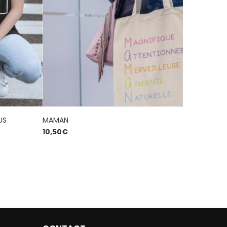
US
MAMAN
VEUX-TU Ê
10,50
€
19,00
€