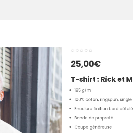
0
5
0
25,00
€
out
of
T-shirt :
Rick et 
based
on
185 g/m²
customer
100% coton, ringspun, single
ratings
Encolure finition bord côte
Bande de propreté
Coupe généreuse