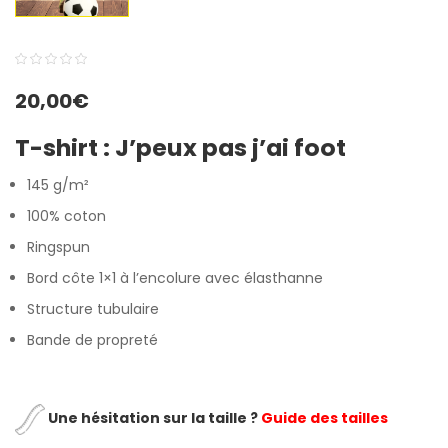
0
5
0
20,00
€
out
of
T-shirt : J’peux pas j’ai foot
based
on
145 g/m²
customer
100% coton
ratings
Ringspun
Bord côte 1×1 à l’encolure avec élasthanne
Structure tubulaire
Bande de propreté
Une hésitation sur la taille ?
Guide des tailles