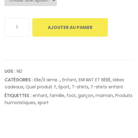
AJOUTER AU PANIER
UGS :
ND
CATÉGORIES :
Elle/il aime...
,
Enfant
,
ENFANT ET BÉBÉ
,
Idées
cadeaux
,
Quel produit ?
,
Sport
,
T-shirts
,
T-shirts enfant
ÉTIQUETTES :
enfant
,
famille
,
foot
,
garçon
,
maman
,
Produits
humoristiques
,
sport