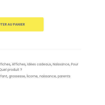
TER AU PANIER
ffiches
,
Affiches
,
Idées cadeaux
,
Naissance
,
Pour
Quel produit ?
fant
,
grossesse
,
licorne
,
naissance
,
parents