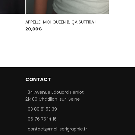
APPELLE-MOI QUEEN B, ÇA SUFFIRA !
COURIR PL
20,00
€
20,00
€
5
CONTACT
34 Avenue Edouard Herriot
21400 Châtillon-sur-Seine
03 80 81 53 39
06 76 75 14 16
contact@mcl-serigraphie.fr