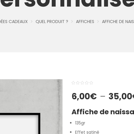
DÉES CADEAUX
QUEL PRODUIT ?
AFFICHES
AFFICHE DE NAI
0
5
0
6,00
€
–
35,00
out
of
Affiche de naiss
based
on
135gr
customer
Effet satiné
ratings