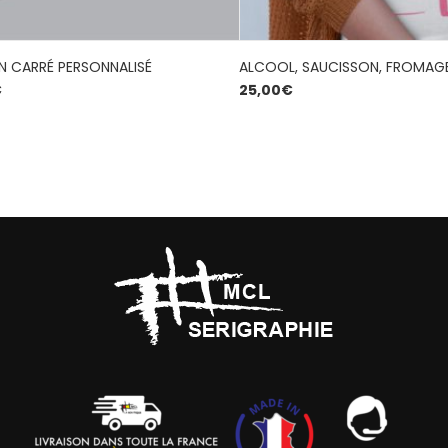
N CARRÉ PERSONNALISÉ
ALCOOL, SAUCISSON, FROMAGE
€
25,00
€