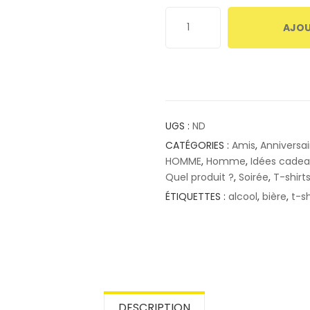
AJOU
UGS :
ND
CATÉGORIES :
Amis
,
Anniversai
HOMME
,
Homme
,
Idées cade
Quel produit ?
,
Soirée
,
T-shirt
ÉTIQUETTES :
alcool
,
bière
,
t-sh
DESCRIPTION