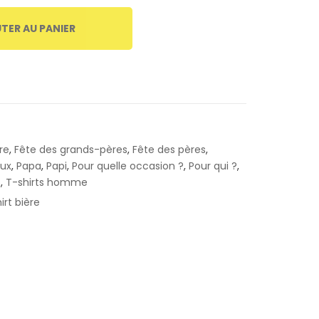
TER AU PANIER
re
,
Fête des grands-pères
,
Fête des pères
,
aux
,
Papa
,
Papi
,
Pour quelle occasion ?
,
Pour qui ?
,
s
,
T-shirts homme
irt bière