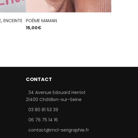
, ENCEINTE
POÈME MAMAN
DUO : KIN
15,00
€
40,00
€
5.00
out
of 5
CONTACT
34 Avenue Edouard Herriot
21400 Châtillon-sur-Seine
03 80 81 53 39
06 76 75 14 16
contact@mcl-serigraphie.fr