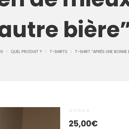
autre bière
UX
QUEL PRODUIT ?
T-SHIRTS
T-SHIRT “APRÈS UNE BONNE B
0
5
0
25,00
€
out