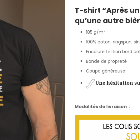
of
T-shirt “Après un
based
on
qu’une autre biè
customer
185 g/m²
ratings
100% coton, ringspun, sin
Encolure finition bord c
Bande de propreté
Coupe généreuse
Une hésitation sur
Modalités de livraison :