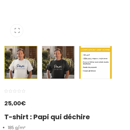
0
5
0
25,00
€
out
of
T-shirt :
Papi qui déchire
based
on
185 g/m²