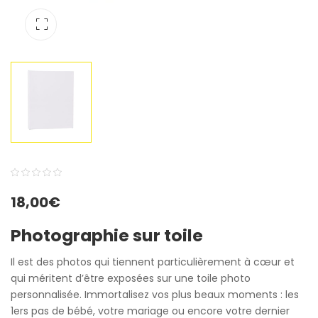
0
5
0
18,00
€
out
of
Photographie sur toile
based
on
Il est des photos qui tiennent particulièrement à cœur et
customer
qui méritent d’être exposées sur une toile photo
ratings
personnalisée. Immortalisez vos plus beaux moments : les
1ers pas de bébé, votre mariage ou encore votre dernier