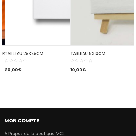
ERSONNALISER – BRODERIE
TABLEAU 29X29CM
TABLEAU 8X10CM
20,00
€
10,00
€
MON COMPTE
À Propos de la boutique MCL