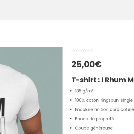
0
5
0
25,00
€
out
of
T-shirt :
I Rhum 
based
on
185 g/m²
customer
100% coton, ringspun, single
ratings
Encolure finition bord côte
Bande de propreté
Coupe généreuse