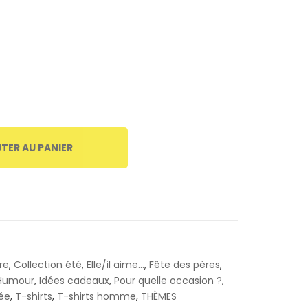
TER AU PANIER
re
,
Collection été
,
Elle/il aime...
,
Fête des pères
,
Humour
,
Idées cadeaux
,
Pour quelle occasion ?
,
rée
,
T-shirts
,
T-shirts homme
,
THÈMES