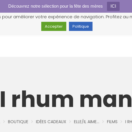
Découvrez notre sélection pour la fête des mères
Gestion des cookies
ICI
s pour améliorer votre expérience de navigation. Profitez au m
Accepter
Politique
I rhum ma
L
BOUTIQUE
IDÉES CADEAUX
ELLE/IL AIME...
FILMS
I 