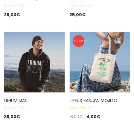
25,00
€
25,00
€
PROMO !
I RHUM MAN
J’PEUX PAS, J’AI MOJITO
5.00
out
35,00
€
8,00
€
4,00
€
of 5