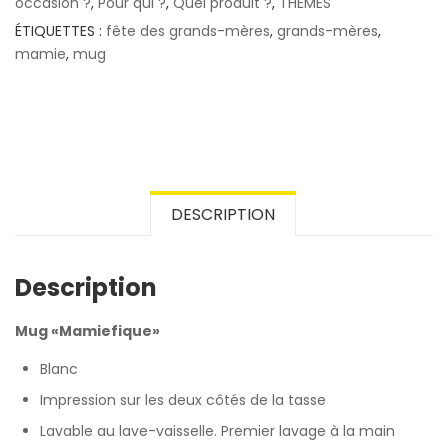
occasion ?
,
Pour qui ?
,
Quel produit ?
,
THÈMES
ÉTIQUETTES :
fête des grands-mères
,
grands-mères
,
mamie
,
mug
DESCRIPTION
Description
Mug «Mamiefique»
Blanc
Impression sur les deux côtés de la tasse
Lavable au lave-vaisselle. Premier lavage à la main