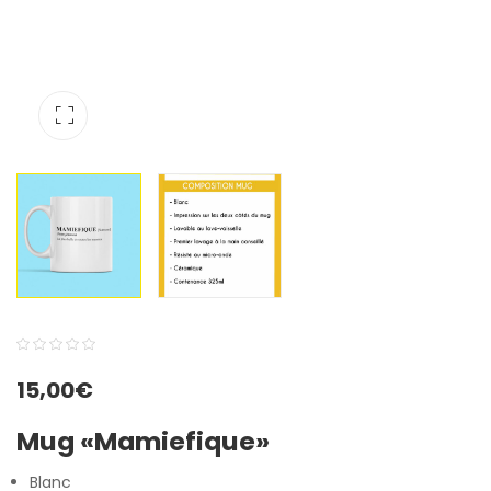
0
5
0
15,00
€
out
of
Mug «Mamiefique»
based
on
Blanc