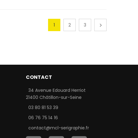
1
2
3
CONTACT
34 Avenue Edouard Herriot
21400 Châtillon-sur-Seine
03 80 81 53 39
06 76 75 14 16
contact@mcl-serigraphie.fr