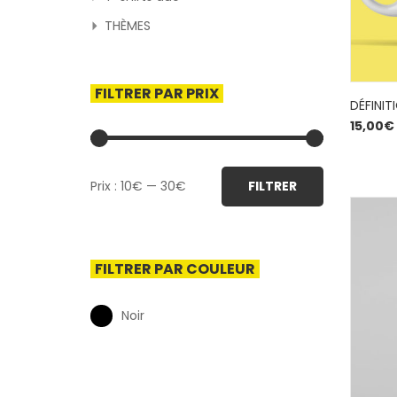
THÈMES
FILTRER PAR PRIX
DÉFINIT
15,00
€
Prix
Prix
Prix :
10€
—
30€
FILTRER
min
max
FILTRER PAR COULEUR
Noir