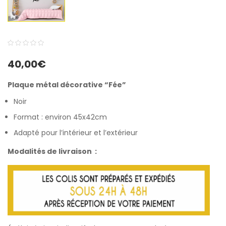
0
5
0
40,00
€
out
of
Plaque métal décorative “Fée”
based
Noir
on
customer
Format : environ 45x42cm
ratings
Adapté pour l’intérieur et l’extérieur
Modalités de livraison :