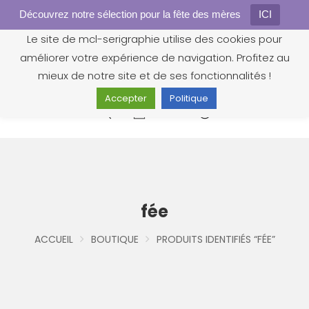
Découvrez notre sélection pour la fête des mères
Gestion des cookies
ICI
Le site de mcl-serigraphie utilise des cookies pour
améliorer votre expérience de navigation. Profitez au
mieux de notre site et de ses fonctionnalités !
Accepter
Politique
0
fée
ACCUEIL
BOUTIQUE
PRODUITS IDENTIFIÉS “FÉE”