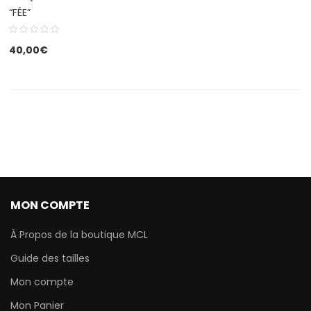
“FÉE”
40,00
€
MON COMPTE
À Propos de la boutique MCL
Guide des tailles
Mon compte
Mon Panier