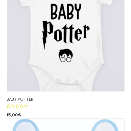
BABY POTTER
5.00
out
15,00
€
of 5