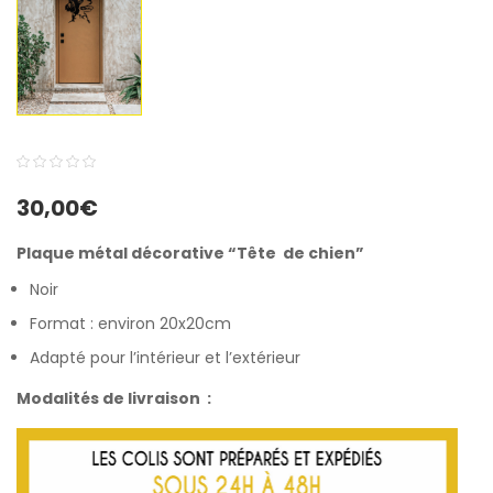
0
5
0
30,00
€
out
of
Plaque métal décorative “Tête de chien”
based
Noir
on
customer
Format : environ 20x20cm
ratings
Adapté pour l’intérieur et l’extérieur
Modalités de livraison :