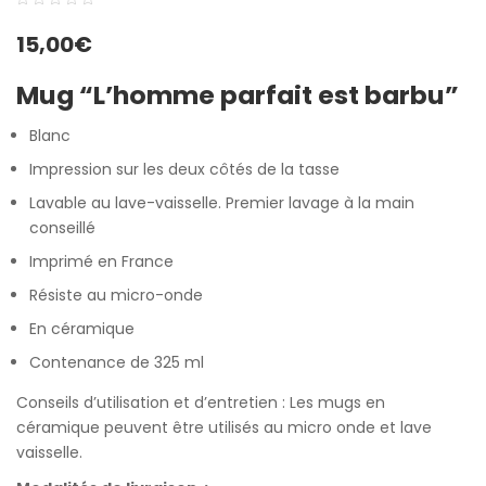
0
5
0
15,00
€
out
of
Mug “L’homme parfait est barbu”
based
on
Blanc
customer
Impression sur les deux côtés de la tasse
ratings
Lavable au lave-vaisselle. Premier lavage à la main
conseillé
Imprimé en France
Résiste au micro-onde
En céramique
Contenance de 325 ml
Conseils d’utilisation et d’entretien : Les mugs en
céramique peuvent être utilisés au micro onde et lave
vaisselle.