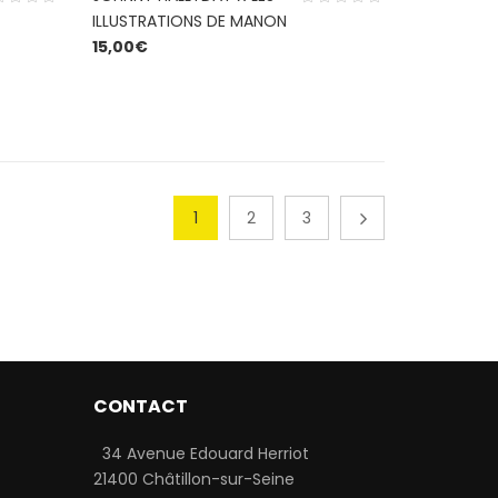
ILLUSTRATIONS DE MANON
15,00
€
1
2
3
CONTACT
34 Avenue Edouard Herriot
21400 Châtillon-sur-Seine