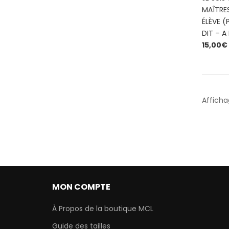
MAÎTRE
ÉLÈVE (
DIT – A
15,00
€
Afficha
MON COMPTE
À Propos de la boutique MCL
Guide des tailles