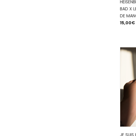
HEISENB
BAD X L
DE MA
15,00
€
JE SUIS