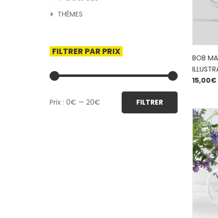
THÈMES
FILTRER PAR PRIX
BOB MAR
ILLUST
15,00
€
Prix
Prix
Prix :
0€
—
20€
FILTRER
min
max