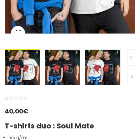
0
5
0
40,00
€
out
of
T-shirts duo : Soul Mate
based
on
185 g/m²