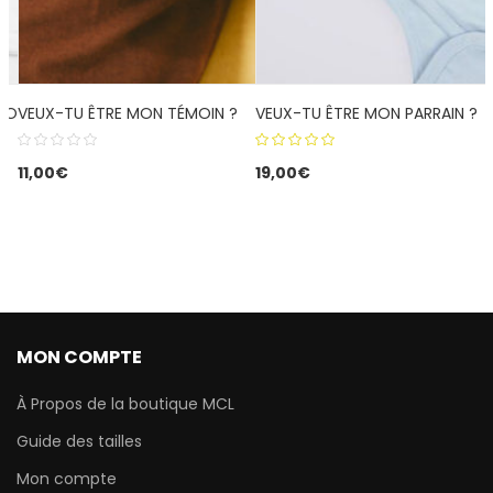
ÉPOUSER ?
VEUX-TU ÊTRE MON TÉMOIN ?
VEUX-TU ÊTRE MON PARRAIN ?
5.00
out
11,00
€
19,00
€
of 5
MON COMPTE
À Propos de la boutique MCL
Guide des tailles
Mon compte