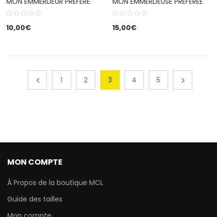
MON EMMERDEUR PRÉFÉRÉ
MON EMMERDEUSE PRÉFÉRÉE
10,00
€
15,00
€
1
2
3
4
5
MON COMPTE
À Propos de la boutique MCL
Guide des tailles
Mon compte