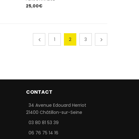
25,00
€
of 5
1
2
3
CONTACT
34 Avenue Edouard Herriot
21400 Châtillon-sur-Seine
03 80 81 53 39
06 76 75 14 16