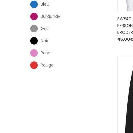
Bleu
Burgundy
SWEAT 
PERSON
Gris
BRODER
45,00
Noir
Rose
Rouge