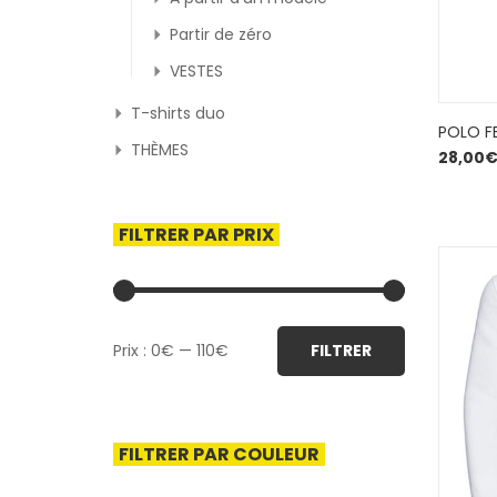
Partir de zéro
VESTES
T-shirts duo
POLO F
THÈMES
28,00
FILTRER PAR PRIX
Prix
Prix
Prix :
0€
—
110€
FILTRER
min
max
FILTRER PAR COULEUR