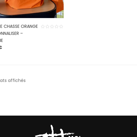
DE CHASSE ORANGE
NNALISER –
IE
€
tats affichés