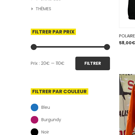
THÈMES
FILTRER PAR PRIX
POLAIRE
58,00
Prix
Prix
Prix :
20€
—
110€
FILTRER
min
max
FILTRER PAR COULEUR
Bleu
Burgundy
Noir