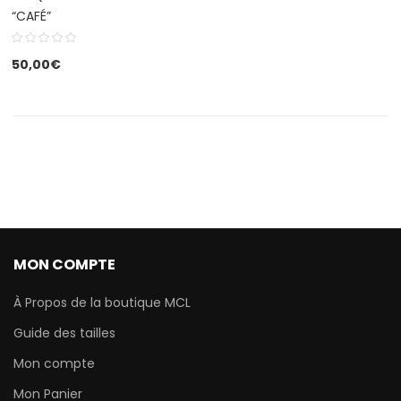
“CAFÉ”
50,00
€
MON COMPTE
À Propos de la boutique MCL
Guide des tailles
Mon compte
Mon Panier