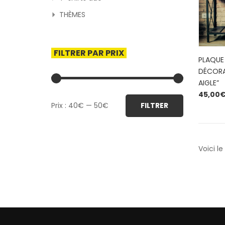
THÈMES
FILTRER PAR PRIX
PLAQUE
DÉCORA
AIGLE”
45,00
Prix
Prix
Prix :
40€
—
50€
FILTRER
min
max
Voici le