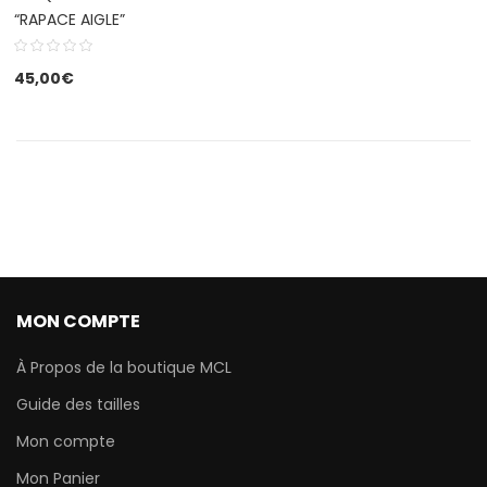
“RAPACE AIGLE”
45,00
€
MON COMPTE
À Propos de la boutique MCL
Guide des tailles
Mon compte
Mon Panier