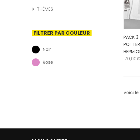
THÈMES
FILTRER PAR COULEUR
PACK 3
POTTER
Noir
HERMIO
70,00
Rose
Voici le