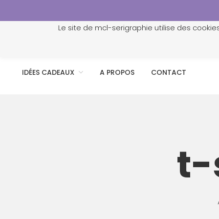
Le site de mcl-serigraphie utilise des cookie
ACCUEIL
PROFESSIONNELS
PERSONNALISATION
IDÉES CADEAUX
A PROPOS
CONTACT
t-