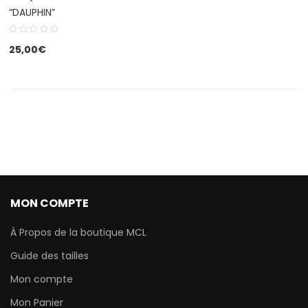
“DAUPHIN”
25,00
€
MON COMPTE
À Propos de la boutique MCL
Guide des tailles
Mon compte
Mon Panier