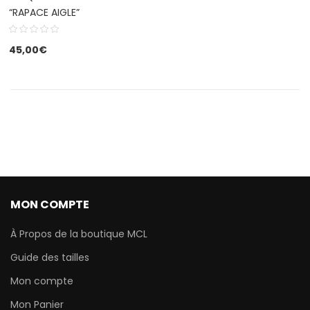
“RAPACE AIGLE”
45,00
€
MON COMPTE
À Propos de la boutique MCL
Guide des tailles
Mon compte
Mon Panier